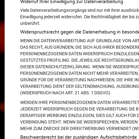
Widerruf Ihrer Einwilligung zur Datenverarbeitung
Viele Datenverarbeitungsvorgänge sind nur mit Ihrer ausdrückli
Einwilligung jederzeit widerrufen. Die Rechtmäßigkeit der bis
unberührt.
Widerspruchsrecht gegen die Datenerhebung in besonde
WENN DIE DATENVERARBEITUNG AUF GRUNDLAGE VON ART. 6
DAS RECHT, AUS GRÜNDEN, DIE SICH AUS IHRER BESONDER
PERSONENBEZOGENEN DATEN WIDERSPRUCH EINZULEGEN; D
GESTÜTZTES PROFILING. DIE JEWEILIGE RECHTSGRUNDLA
DIESER DATENSCHUTZERKLÄRUNG. WENN SIE WIDERSPRUC
PERSONENBEZOGENEN DATEN NICHT MEHR VERARBEITEN, 
GRÜNDE FÜR DIE VERARBEITUNG NACHWEISEN, DIE IHRE I
VERARBEITUNG DIENT DER GELTENDMACHUNG, AUSÜBUNG
(WIDERSPRUCH NACH ART. 21 ABS. 1 DSGVO).
WERDEN IHRE PERSONENBEZOGENEN DATEN VERARBEITET, 
JEDERZEIT WIDERSPRUCH GEGEN DIE VERARBEITUNG SIE
DERARTIGER WERBUNG EINZULEGEN; DIES GILT AUCH FÜR 
VERBINDUNG STEHT. WENN SIE WIDERSPRECHEN, WERDEN
MEHR ZUM ZWECKE DER DIREKTWERBUNG VERWENDET (WIDE
Beschwerderecht bei der zuständigen Aufsichtsbehörde