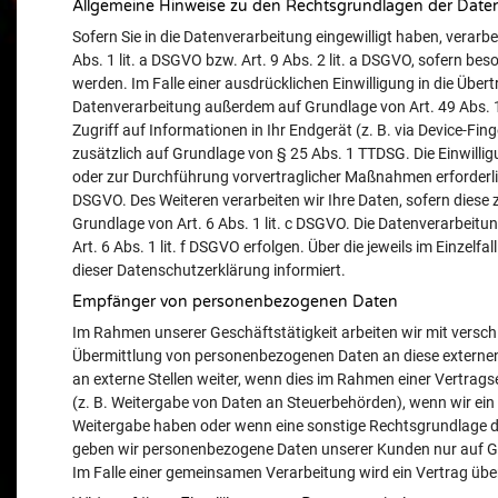
Allgemeine Hinweise zu den Rechtsgrundlagen der Daten
Sofern Sie in die Datenverarbeitung eingewilligt haben, verar
Abs. 1 lit. a DSGVO bzw. Art. 9 Abs. 2 lit. a DSGVO, sofern b
werden. Im Falle einer ausdrücklichen Einwilligung in die Übe
Datenverarbeitung außerdem auf Grundlage von Art. 49 Abs. 1 l
Zugriff auf Informationen in Ihr Endgerät (z. B. via Device-Fing
zusätzlich auf Grundlage von § 25 Abs. 1 TTDSG. Die Einwilligu
oder zur Durchführung vorvertraglicher Maßnahmen erforderlich,
DSGVO. Des Weiteren verarbeiten wir Ihre Daten, sofern diese zu
Grundlage von Art. 6 Abs. 1 lit. c DSGVO. Die Datenverarbeitu
Art. 6 Abs. 1 lit. f DSGVO erfolgen. Über die jeweils im Einzel
dieser Datenschutzerklärung informiert.
Empfänger von personenbezogenen Daten
Im Rahmen unserer Geschäftstätigkeit arbeiten wir mit versch
Übermittlung von personenbezogenen Daten an diese externen
an externe Stellen weiter, wenn dies im Rahmen einer Vertragser
(z. B. Weitergabe von Daten an Steuerbehörden), wenn wir ein b
Weitergabe haben oder wenn eine sonstige Rechtsgrundlage di
geben wir personenbezogene Daten unserer Kunden nur auf Gru
Im Falle einer gemeinsamen Verarbeitung wird ein Vertrag ü