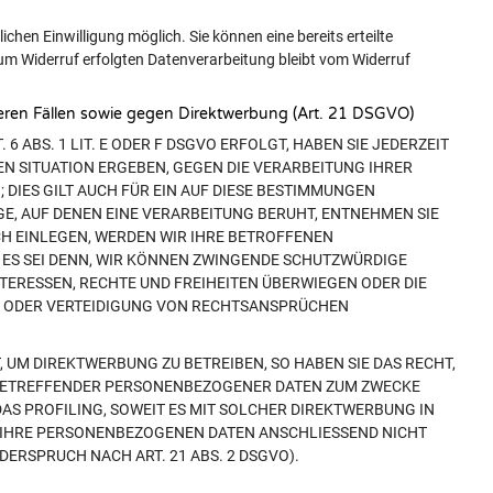
chen Einwilligung möglich. Sie können eine bereits erteilte
 zum Widerruf erfolgten Datenverarbeitung bleibt vom Widerruf
ren Fällen sowie gegen Direktwerbung (Art. 21 DSGVO)
 ABS. 1 LIT. E ODER F DSGVO ERFOLGT, HABEN SIE JEDERZEIT
EN SITUATION ERGEBEN, GEGEN DIE VERARBEITUNG IHRER
IES GILT AUCH FÜR EIN AUF DIESE BESTIMMUNGEN
GE, AUF DENEN EINE VERARBEITUNG BERUHT, ENTNEHMEN SIE
H EINLEGEN, WERDEN WIR IHRE BETROFFENEN
ES SEI DENN, WIR KÖNNEN ZWINGENDE SCHUTZWÜRDIGE
NTERESSEN, RECHTE UND FREIHEITEN ÜBERWIEGEN ODER DIE
 ODER VERTEIDIGUNG VON RECHTSANSPRÜCHEN
UM DIREKTWERBUNG ZU BETREIBEN, SO HABEN SIE DAS RECHT,
 BETREFFENDER PERSONENBEZOGENER DATEN ZUM ZWECKE
DAS PROFILING, SOWEIT ES MIT SOLCHER DIREKTWERBUNG IN
 IHRE PERSONENBEZOGENEN DATEN ANSCHLIESSEND NICHT
RSPRUCH NACH ART. 21 ABS. 2 DSGVO).