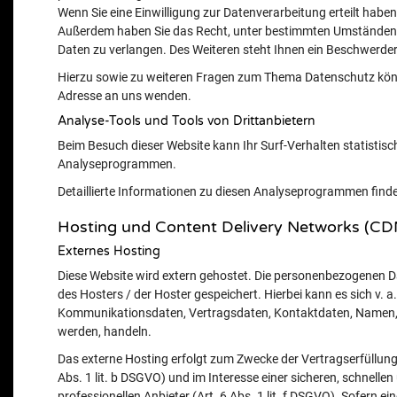
Wenn Sie eine Einwilligung zur Datenverarbeitung erteilt haben,
Außerdem haben Sie das Recht, unter bestimmten Umständen 
Daten zu verlangen. Des Weiteren steht Ihnen ein Beschwerder
Hierzu sowie zu weiteren Fragen zum Thema Datenschutz könn
Adresse an uns wenden.
Analyse-Tools und Tools von Dritt­anbietern
Beim Besuch dieser Website kann Ihr Surf-Verhalten statistis
Analyseprogrammen.
Detaillierte Informationen zu diesen Analyseprogrammen finde
Hosting und Content Delivery Networks (CD
Externes Hosting
Diese Website wird extern gehostet. Die personenbezogenen Da
des Hosters / der Hoster gespeichert. Hierbei kann es sich v.
Kommunikationsdaten, Vertragsdaten, Kontaktdaten, Namen, We
werden, handeln.
Das externe Hosting erfolgt zum Zwecke der Vertragserfüllun
Abs. 1 lit. b DSGVO) und im Interesse einer sicheren, schnelle
professionellen Anbieter (Art. 6 Abs. 1 lit. f DSGVO). Sofern e