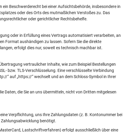
n ein Beschwerderecht bei einer Aufsichtsbehörde, insbesondere in
itsplatzes oder des Orts des mutmaßlichen Verstoßes zu. Das
gsrechtlicher oder gerichtlicher Rechtsbehelfe.
igung oder in Erfüllung eines Vertrags automatisiert verarbeiten, an
en Format aushändigen zu lassen. Sofern Sie die direkte
ngen, erfolgt dies nur, soweit es technisch machbar ist.
bertragung vertraulicher Inhalte, wie zum Beispiel Bestellungen
e SSL- bzw. TLS-Verschlüsselung. Eine verschlüsselte Verbindung
p://“ auf „https://“ wechselt und an dem Schloss-Symbol in Ihrer
e Daten, die Sie an uns übermitteln, nicht von Dritten mitgelesen
 eine Verpflichtung, uns Ihre Zahlungsdaten (z. B. Kontonummer bei
r Zahlungsabwicklung benötigt.
sterCard, Lastschriftverfahren) erfolgt ausschließlich über eine